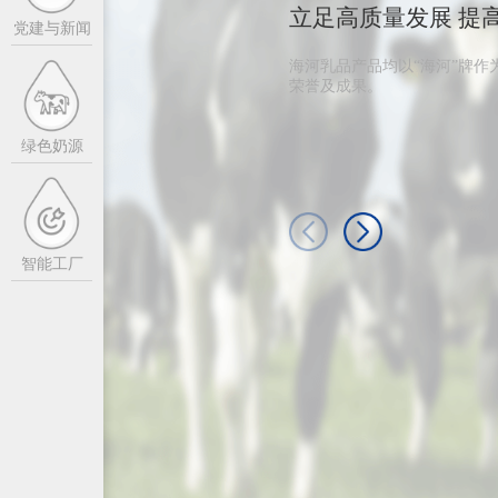
党的建设
立足高质量发展 提
党建与新闻
海河乳品产品均以“海河”牌作
奶源基地
荣誉及成果。
牧场畅游
绿色奶源
智能工厂
智能制造
绿色低碳
质量安全
参观工厂