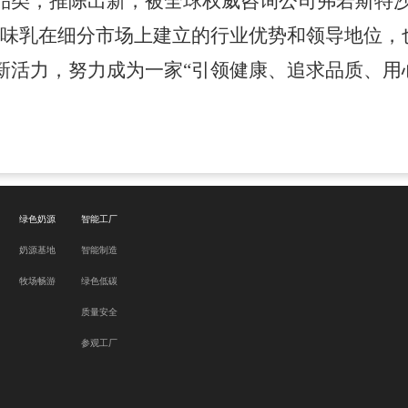
品类，推陈出新，被全球权威咨询公司弗若斯特沙
风味乳在细分市场上建立的行业优势和领导地位
，
新活力
，
努力成为一家“引领健康、追求品质、用
绿色奶源
智能工厂
奶源基地
智能制造
牧场畅游
绿色低碳
质量安全
参观工厂