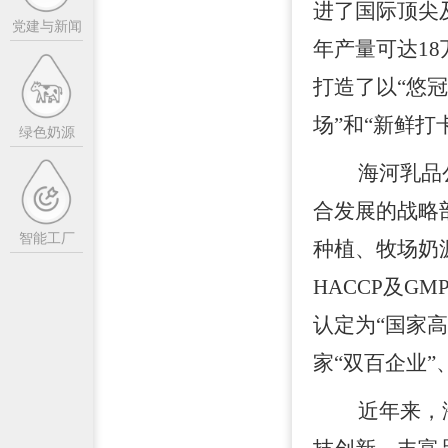
党的建设
进了国际顶尖
党建与新闻
年产量可达1
奶源基地
打造了以“悠
牧场畅游
场”和“新鲜打
绿色奶源
海河乳品
合发展的战略
智能工厂
种植、牧场奶
HACCP及G
认定为“国家高
家“双百企业
近年来，