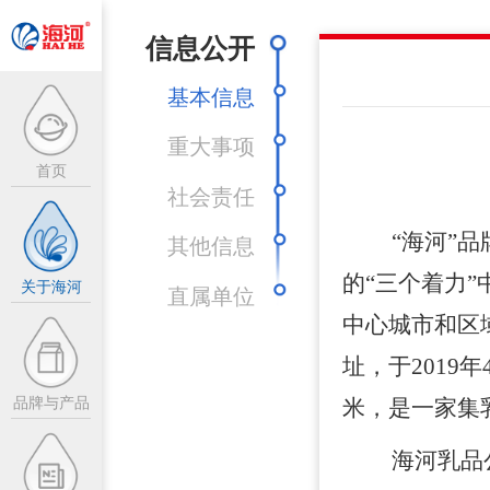
信息公开
基本信息
重大事项
首页
社会责任
企业介绍
其他信息
“
海河
”
品
企业愿景
的“三个着力
关于海河
直属单位
企业荣誉
中心城市和区
址，于2019年
精英招募
品牌与产品
米，是一家集
信息公开
热点新闻
海河乳品
联系我们