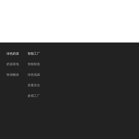
绿色奶源
智能工厂
奶源基地
智能制造
牧场畅游
绿色低碳
质量安全
参观工厂