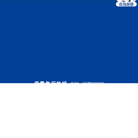
质量售后热线: 022- 26726666
巴氏订奶热线: 4006000977
客服时间: 8：30-16：30